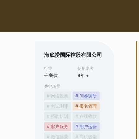
海底捞国际控股有限公司
行业
使用麦客
餐饮
8
年 +
关键场景
# 网络投票
# 问卷调研
# 考试测评
# 报名管理
# 招聘培训
# 在线收款
# 客户服务
# 用户运营
# 微信运营
# 商机线索