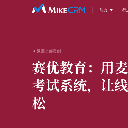

能力
行
返回全部案例

赛优教育：
用麦
考试系统，让线
松